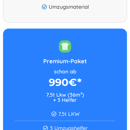
Umzugsmaterial
Premium-Paket
schon ab
990€*
7,5t Lkw (36m³)
+ 3 Helfer​
7,5t LKW
3 Umzugshelfer